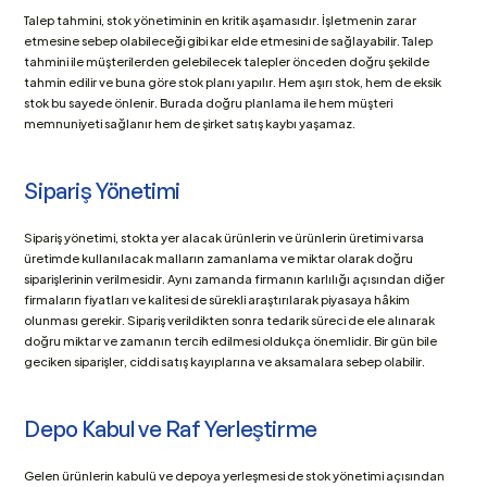
Talep tahmini, stok yönetiminin en kritik aşamasıdır. İşletmenin zarar 
etmesine sebep olabileceği gibi kar elde etmesini de sağlayabilir. Talep 
tahmini ile müşterilerden gelebilecek talepler önceden doğru şekilde 
tahmin edilir ve buna göre stok planı yapılır. Hem aşırı stok, hem de eksik 
stok bu sayede önlenir. Burada doğru planlama ile hem müşteri 
memnuniyeti sağlanır hem de şirket satış kaybı yaşamaz.
Sipariş Yönetimi
Sipariş yönetimi, stokta yer alacak ürünlerin ve ürünlerin üretimi varsa 
üretimde kullanılacak malların zamanlama ve miktar olarak doğru 
siparişlerinin verilmesidir. Aynı zamanda firmanın karlılığı açısından diğer 
firmaların fiyatları ve kalitesi de sürekli araştırılarak piyasaya hâkim 
olunması gerekir. Sipariş verildikten sonra tedarik süreci de ele alınarak 
doğru miktar ve zamanın tercih edilmesi oldukça önemlidir. Bir gün bile 
geciken siparişler, ciddi satış kayıplarına ve aksamalara sebep olabilir.
Depo Kabul ve Raf Yerleştirme
Gelen ürünlerin kabulü ve depoya yerleşmesi de stok yönetimi açısından 