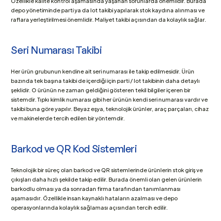
Özellikle kalite kontrol aşamasında yaşanan sorunlarda önemlidir. Burada 
depo yönetiminde parti ya da lot takibi yapılarak stok kaydına alınması ve 
raflara yerleştirilmesi önemlidir. Maliyet takibi açısından da kolaylık sağlar.
Seri Numarası Takibi
Her ürün grubunun kendine ait seri numarası ile takip edilmesidir. Ürün 
bazında tek başına takibi de içerdiği için parti / lot takibinin daha detaylı 
şeklidir. O ürünün ne zaman geldiğini gösteren tekil bilgiler içeren bir 
sistemdir. Tıpkı kimlik numarası gibi her ürünün kendi seri numarası vardır ve 
takibi buna göre yapılır. Beyaz eşya, teknolojik ürünler, araç parçaları, cihaz 
ve makinelerde tercih edilen bir yöntemdir.
Barkod ve QR Kod Sistemleri
Teknolojik bir süreç olan barkod ve QR sistemlerinde ürünlerin stok giriş ve 
çıkışları daha hızlı şekilde takip edilir. Burada önemli olan gelen ürünlerin 
barkodlu olması ya da sonradan firma tarafından tanımlanması 
aşamasıdır. Özellikle insan kaynaklı hataların azalması ve depo 
operasyonlarında kolaylık sağlaması açısından tercih edilir.