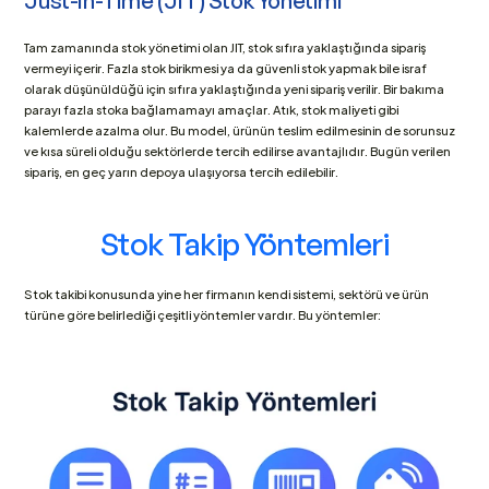
Just-in-Time (JIT) Stok Yönetimi
Tam zamanında stok yönetimi olan JIT, stok sıfıra yaklaştığında sipariş 
vermeyi içerir. Fazla stok birikmesi ya da güvenli stok yapmak bile israf 
olarak düşünüldüğü için sıfıra yaklaştığında yeni sipariş verilir. Bir bakıma 
parayı fazla stoka bağlamamayı amaçlar. Atık, stok maliyeti gibi 
kalemlerde azalma olur. Bu model, ürünün teslim edilmesinin de sorunsuz 
ve kısa süreli olduğu sektörlerde tercih edilirse avantajlıdır. Bugün verilen 
sipariş, en geç yarın depoya ulaşıyorsa tercih edilebilir.
Stok Takip Yöntemleri
Stok takibi konusunda yine her firmanın kendi sistemi, sektörü ve ürün 
türüne göre belirlediği çeşitli yöntemler vardır. Bu yöntemler: