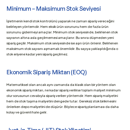
Minimum – Maksimum Stok Seviyesi
İşletmenin kendi stok kontrolünü yaparak ne zaman sipariş vereceğini 
belirleyen yöntemdir. Hem eksik ürün sorununu hem de fazla ürün 
sorununu gidermeyi amaçlar. Minimum stok seviyesinde, belirlenen stok 
sayısının altına asla geçilmemesi amaçlanır. Bu sınıra düşmeden yeni 
sipariş geçilir. Maksimum stok seviyesinde ise aşırı ürün önlenir. Belirlenen 
maksimum stok sayısını aşmamak önemlidir. Bu sayıya yaklaşıldığında o 
stok eriyene kadar yeni sipariş geçilmez.
Ekonomik Sipariş Miktarı (EOQ)
Matematiksel olan ancak aynı zamanda da klasik olan bir yöntem olan 
ekonomik sipariş miktarı, ne kadar sipariş verilirse toplam maliyet minimum 
olur sorusunun cevabıyla sipariş verilen yöntemdir. Hem sipariş maliyetini 
hem de stok taşıma maliyetini dengede tutar. Gereksiz stok birikmesini 
önlerken depo maliyetini de düşürür. Böylece sipariş planlaması da daha 
kolay ve güvenli hale gelir. 