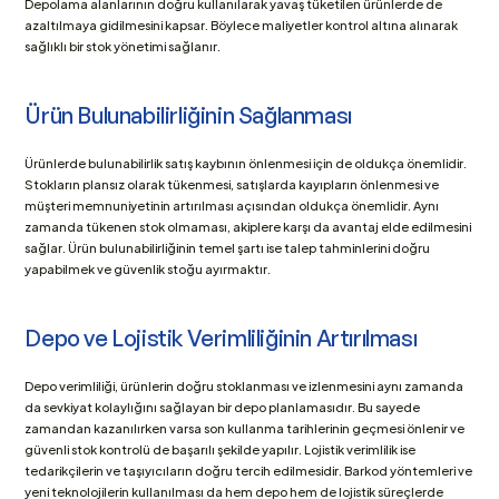
Depolama alanlarının doğru kullanılarak yavaş tüketilen ürünlerde de 
azaltılmaya gidilmesini kapsar. Böylece maliyetler kontrol altına alınarak 
sağlıklı bir stok yönetimi sağlanır.
Ürün Bulunabilirliğinin Sağlanması
Ürünlerde bulunabilirlik satış kaybının önlenmesi için de oldukça önemlidir. 
Stokların plansız olarak tükenmesi, satışlarda kayıpların önlenmesi ve 
müşteri memnuniyetinin artırılması açısından oldukça önemlidir. Aynı 
zamanda tükenen stok olmaması, akiplere karşı da avantaj elde edilmesini 
sağlar. Ürün bulunabilirliğinin temel şartı ise talep tahminlerini doğru 
yapabilmek ve güvenlik stoğu ayırmaktır.
Depo ve Lojistik Verimliliğinin Artırılması
Depo verimliliği, ürünlerin doğru stoklanması ve izlenmesini aynı zamanda 
da sevkiyat kolaylığını sağlayan bir depo planlamasıdır. Bu sayede 
zamandan kazanılırken varsa son kullanma tarihlerinin geçmesi önlenir ve 
güvenli stok kontrolü de başarılı şekilde yapılır. Lojistik verimlilik ise 
tedarikçilerin ve taşıyıcıların doğru tercih edilmesidir. Barkod yöntemleri ve 
yeni teknolojilerin kullanılması da hem depo hem de lojistik süreçlerde 