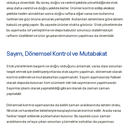
oldukça önemlidir. Bu süreç doğru ve verimli şekilde yönetildiğinde stok 
akışı daha verimli ve doğru şekilde ilerler. Ürünler kontrol edilip eksiksiz 
şekilde teslim alındıktan sonra doğru raflara eğer varsa son kullanma 
tarihleri de göz önüne alınarak yerleştirilir. Kullanılan sistemlere göre sistem 
kabulü ve girişi yapılır. Bu sayede ürünler stokta görünür. Stok yönetiminde 
bu aşamada raf yerleştirme ve depo kabulün sorunsuz olabilmesi için 
rafların özellikleri ve ürün gruplandırmalarının yapılması da önemlidir.
Sayım, Dönemsel Kontrol ve Mutabakat
Stok yönetiminin başarılı ve doğru olduğunu anlamak, varsa olası sorunları 
tespit etmek için belirli periyotlarda stok sayımı yapılmalı, dönemsel olarak 
kontrol edilmeli ve mutabakatları yapılmalıdır. Sayım aşamasında fiziksel 
olarak depoda bulunan tüm ürünlerin tek tek sayımlarının yapılmasıdır. 
Sayımlar planlı olarak yapılabildiği gibi ani olarak da zaman zaman 
yapılabilir. 
Dönemsel kontrol aşamasında da belirli zaman aralıklarında sistem stoku, 
fiili stok ve hareketler birbirleriyle karşılaştırılarak kontrol edilir. Arada varsa 
farklar tespit edilerek açıklamaları bulunur. Bu sayede uzun zaman 
aralıklarında ortaya çıkan sorunları çözmekte zorluklar da yaşanmaz.