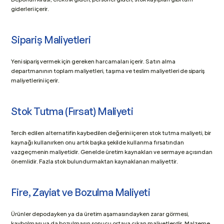
giderleri içerir.
Sipariş Maliyetleri
Yeni sipariş vermek için gereken harcamaları içerir. Satın alma 
departmanının toplam maliyetleri, taşıma ve teslim maliyetleri de sipariş 
maliyetlerini içerir.
Stok Tutma (Fırsat) Maliyeti
Tercih edilen alternatifin kaybedilen değerini içeren stok tutma maliyeti, bir 
kaynağı kullanırken onu artık başka şekilde kullanma fırsatından 
vazgeçmenin maliyetidir. Genelde üretim kaynakları ve sermaye açısından 
önemlidir. Fazla stok bulundurmaktan kaynaklanan maliyettir.
Fire, Zayiat ve Bozulma Maliyeti
Ürünler depodayken ya da üretim aşamasındayken zarar görmesi, 
kaybolması ya da bozulmasın sonucu ortaya çıkan maliyetlerdir. Malzeme 