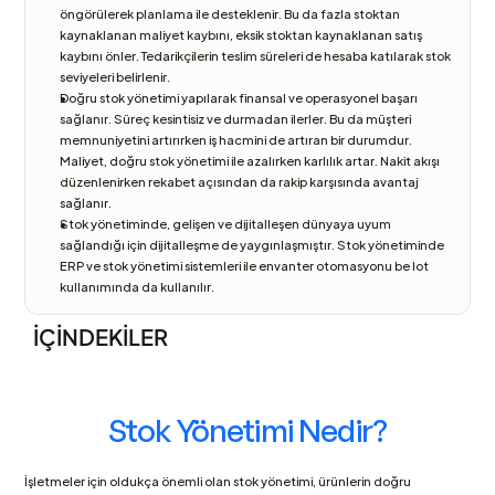
öngörülerek planlama ile desteklenir. Bu da fazla stoktan 
kaynaklanan maliyet kaybını, eksik stoktan kaynaklanan satış 
kaybını önler. Tedarikçilerin teslim süreleri de hesaba katılarak stok 
seviyeleri belirlenir.
Doğru stok yönetimi yapılarak finansal ve operasyonel başarı 
sağlanır. Süreç kesintisiz ve durmadan ilerler. Bu da müşteri 
memnuniyetini artırırken iş hacmini de artıran bir durumdur. 
Maliyet, doğru stok yönetimi ile azalırken karlılık artar. Nakit akışı 
düzenlenirken rekabet açısından da rakip karşısında avantaj 
sağlanır.
Stok yönetiminde, gelişen ve dijitalleşen dünyaya uyum 
sağlandığı için dijitalleşme de yaygınlaşmıştır. Stok yönetiminde 
ERP ve stok yönetimi sistemleri ile envanter otomasyonu be lot 
kullanımında da kullanılır.
İÇİNDEKİLER
Stok Yönetimi Nedir?
İşletmeler için oldukça önemli olan stok yönetimi, ürünlerin doğru 