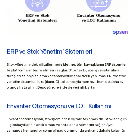
ERP ve Stok Yönetimi Sistemleri
Stok yönetimindeki dijitalleşmede işletme, tüm kaynaklarını ERP sistemleri 
ile platforma entegre etmesini sağlar. Stok takibi, sipariş ve satın alma 
süreçleri, talep planlama ve tahminleri ile analizlerin yapılması ERP ve stok 
yönetim sistemleri ile sağlanır. Dijital olmasıyla hem hızlı hem de daha az 
oranda hata alınır. Depo süreçlerinde de verimlilik artar.
Envanter Otomasyonu ve LOT Kullanımı
Envanter otomasyonu, stok işlemlerinin dijitale taşınmasıdır. Stokların giriş 
– çıkış kayıtlarının anlık olması ve hataların azalmasını sağlar. Aynı 
zamanda herhangi bir sorun olması durumunda anlık müdahale kolaylığı 