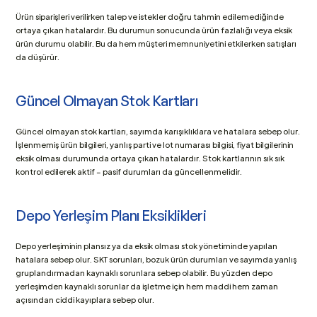
Ürün siparişleri verilirken talep ve istekler doğru tahmin edilemediğinde 
ortaya çıkan hatalardır. Bu durumun sonucunda ürün fazlalığı veya eksik 
ürün durumu olabilir. Bu da hem müşteri memnuniyetini etkilerken satışları 
da düşürür.
Güncel Olmayan Stok Kartları
Güncel olmayan stok kartları, sayımda karışıklıklara ve hatalara sebep olur. 
İşlenmemiş ürün bilgileri, yanlış parti ve lot numarası bilgisi, fiyat bilgilerinin 
eksik olması durumunda ortaya çıkan hatalardır. Stok kartlarının sık sık 
kontrol edilerek aktif – pasif durumları da güncellenmelidir.
Depo Yerleşim Planı Eksiklikleri
Depo yerleşiminin plansız ya da eksik olması stok yönetiminde yapılan 
hatalara sebep olur. SKT sorunları, bozuk ürün durumları ve sayımda yanlış 
gruplandırmadan kaynaklı sorunlara sebep olabilir. Bu yüzden depo 
yerleşimden kaynaklı sorunlar da işletme için hem maddi hem zaman 
açısından ciddi kayıplara sebep olur.