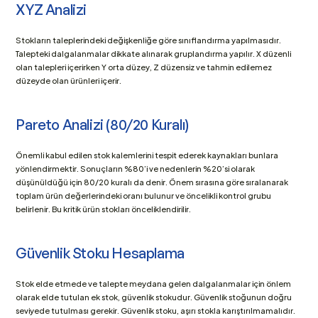
XYZ Analizi
Stokların taleplerindeki değişkenliğe göre sınıflandırma yapılmasıdır. 
Talepteki dalgalanmalar dikkate alınarak gruplandırma yapılır. X düzenli 
olan talepleri içerirken Y orta düzey, Z düzensiz ve tahmin edilemez 
düzeyde olan ürünleri içerir.
Pareto Analizi (80/20 Kuralı)
Önemli kabul edilen stok kalemlerini tespit ederek kaynakları bunlara 
yönlendirmektir. Sonuçların %80’i ve nedenlerin %20’si olarak 
düşünüldüğü için 80/20 kuralı da denir. Önem sırasına göre sıralanarak 
toplam ürün değerlerindeki oranı bulunur ve öncelikli kontrol grubu 
belirlenir. Bu kritik ürün stokları önceliklendirilir.
Güvenlik Stoku Hesaplama
Stok elde etmede ve talepte meydana gelen dalgalanmalar için önlem 
olarak elde tutulan ek stok, güvenlik stokudur. Güvenlik stoğunun doğru 
seviyede tutulması gerekir. Güvenlik stoku, aşırı stokla karıştırılmamalıdır. 