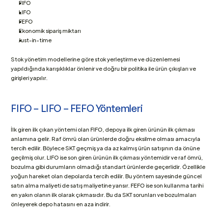
FIFO
LIFO
FEFO
Ekonomik sipariş miktarı
Just-in-time 
Stok yönetim modellerine göre stok yerleştirme ve düzenlemesi 
yapıldığında karışıklıklar önlenir ve doğru bir politika ile ürün çıkışları ve 
girişleri yapılır.
FIFO – LIFO – FEFO Yöntemleri
İlk giren ilk çıkan yöntemi olan FIFO, depoya ilk giren ürünün ilk çıkması 
anlamına gelir. Raf ömrü olan ürünlerde doğru eksilme olması amacıyla 
tercih edilir. Böylece SKT geçmiş ya da az kalmış ürün satışının da önüne 
geçilmiş olur. LIFO ise son giren ürünün ilk çıkması yöntemidir ve raf ömrü, 
bozulma gibi durumların olmadığı standart ürünlerde geçerlidir. Özellikle 
yoğun hareket olan depolarda tercih edilir. Bu yöntem sayesinde güncel 
satın alma maliyeti de satış maliyetine yansır. FEFO ise son kullanma tarihi 
en yakın olanın ilk olarak çıkmasıdır. Bu da SKT sorunları ve bozulmaları 
önleyerek depo hatasını en aza indirir.