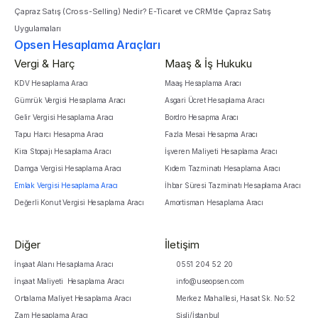
Çapraz Satış (Cross-Selling) Nedir? E-Ticaret ve CRM’de Çapraz Satış 
Uygulamaları
Opsen Hesaplama Araçları
Vergi & Harç
Maaş & İş Hukuku
KDV Hesaplama Aracı
Maaş Hesaplama Aracı
Gümrük Vergisi Hesaplama Aracı
Asgari Ücret Hesaplama Aracı
Gelir Vergisi Hesaplama Aracı
Bordro Hesapma Aracı
Tapu Harcı Hesapma Aracı
Fazla Mesai Hesapma Aracı
Kira Stopajı Hesaplama Aracı
İşveren Maliyeti Hesaplama Aracı
Damga Vergisi Hesaplama Aracı
Kıdem Tazminatı Hesaplama Aracı
Emlak Vergisi Hesaplama Aracı
İhbar Süresi Tazminatı Hesaplama Aracı
Değerli Konut Vergisi Hesaplama Aracı
Amortisman Hesaplama Aracı
Diğer
İletişim
İnşaat Alanı Hesaplama Aracı
0551 204 52 20
İnşaat Maliyeti  Hesaplama Aracı
info@useopsen.com
Ortalama Maliyet Hesaplama Aracı
Merkez Mahallesi, Hasat Sk. No:52 
Zam Hesaplama Aracı
Şişli/İstanbul