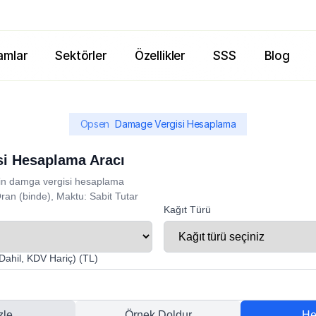
amlar
Sektörler
Özellikler
SSS
Blog
Opsen
Damage Vergisi Hesaplama
i Hesaplama Aracı
 için damga vergisi hesaplama
Oran (binde), Maktu: Sabit Tutar
Kağıt Türü
Dahil, KDV Hariç) (TL)
zle
Örnek Doldur
He