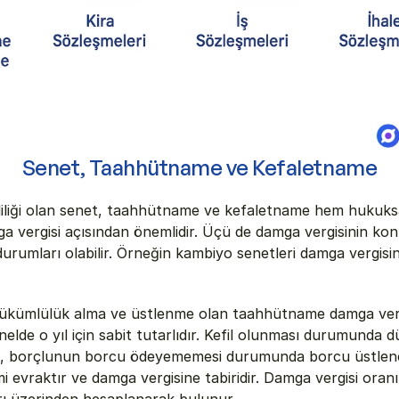
Senet, Taahhütname ve Kefaletname
iliği olan senet, taahhütname ve kefaletname hem hukuksa
 vergisi açısından önemlidir. Üçü de damga vergisinin kon
 durumları olabilir. Örneğin kambiyo senetleri damga vergisi
 yükümlülük alma ve üstlenme olan taahhütname damga verg
nelde o yıl için sabit tutarlıdır. Kefil olunması durumunda 
, borçlunun borcu ödeyememesi durumunda borcu üstlene
mi evraktır ve damga vergisine tabiridir. Damga vergisi oran