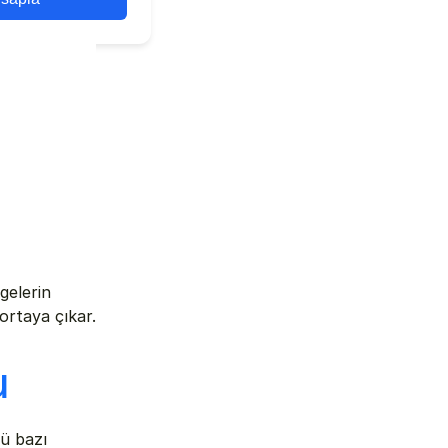
elerin 
rtaya çıkar. 
u
ü bazı 