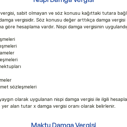
vergisi, sabit olmayan ve söz konusu kağıttaki tutara bağlı
amga vergisidir. Söz konusu değer arttıkça damga vergisi d
na göre hesaplama vardır. Nispi damga vergisinin uygulandığ
şmeleri
eşmeleri
ameler
leşmeleri
ektupları
meler
zmet sözleşmeleri
aygın olarak uygulanan nispi damga vergisi ile ilgili hesapl
 yer alan tutar x damga vergisi oranı olarak belirlenir.
Maktu Damga Vergisi