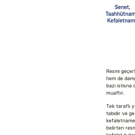
Resmi geçerl
hem de damga
bazı istisna
muaftır. 
Tek taraflı
tabidir ve ge
kefaletname
belirten res