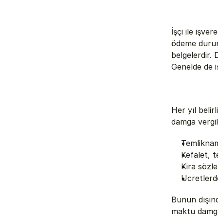
İşçi ile işve
ödeme durumla
belgelerdir. 
Genelde de i
Her yıl belir
damga vergil
Temliknam
Kefalet, t
Kira sözle
Ücretlerd
Bunun dışınd
maktu damga v