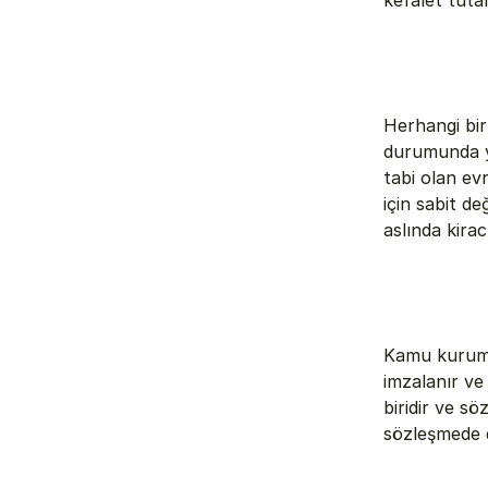
kefalet tuta
Herhangi bir
durumunda ya
tabi olan ev
için sabit de
aslında kirac
Kamu kurumlar
imzalanır ve
biridir ve sö
sözleşmede de