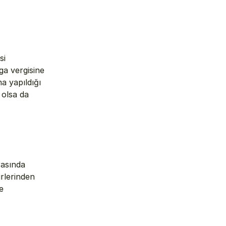
i 
a vergisine 
 yapıldığı 
olsa da 
asında 
rlerinden 
 