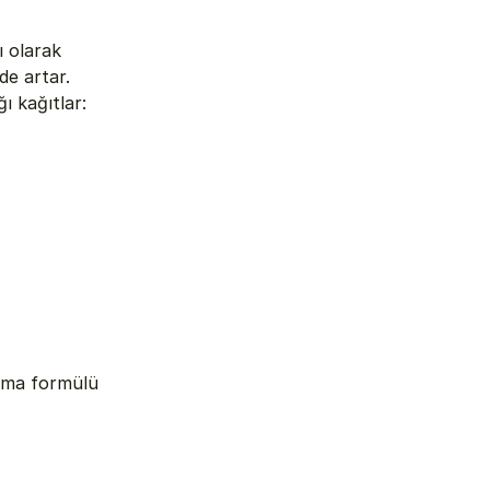
 olarak 
e artar. 
ı kağıtlar:
ama formülü 