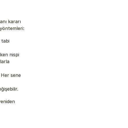
nı kararı 
 yöntemleri:
tabi 
en nispi 
arla 
 Her sene 
işebilir.
eniden 