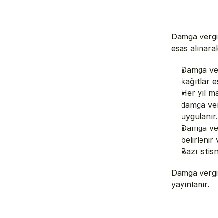
Damga vergi
esas alınara
Damga ver
kağıtlar e
Her yıl ma
damga verg
uygulanır.
Damga ver
belirlenir
Bazı istis
Damga vergis
yayınlanır.