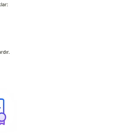
lar:
rdır. 