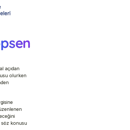
l açıdan 
usu olurken 
nden 
isine 
düzenlenen 
ceğini 
ı söz konusu 