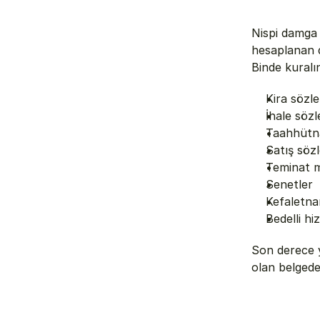
Nispi damga 
hesaplanan d
Binde kuralı
Kira sözle
İhale sözl
Taahhütn
Satış söz
Teminat m
Senetler
Kefaletna
Bedelli hi
Son derece y
olan belgede