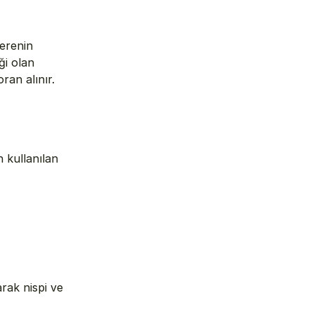
erenin 
i olan 
an alınır. 
n kullanılan 
ak nispi ve 