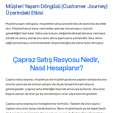
Müşteri Yaşam Döngüsü (Customer Journey) 
Üzerindeki Etkisi
Müşteri yaşam döngüsü, müşterinin satış sürecinin birçok alanında da etkili 
olur. Müşteri henüz karar vermeden aslında tamamlayıcı ürünün 
gerekliliğini fark eder. Daha sonra bunu değerlendirerek bir karar vermeye 
yönelir ve sonuç olarak onu satın alma aşamasına yönlendirir. İkna olma 
eşiği tamamlayıcı ürünle beraber düşünüldüğünde daha fazla olmuştur. 
Çapraz Satış Rasyosu Nedir, 
Nasıl Hesaplanır?
Çapraz satış rasyosu, müşteri ya da müşteri grubuna yapılan satışlarda ana 
ürünün yanında ek ürünün satışını da ölçen bir performans ölçme 
göstergesidir. Çapraz satış etkinliğini ölçmek amacıyla kullanılır. Ana ürün 
başına satılan ek ürün ya da tamamlayıcı ürün veya hizmeti gösterir. 
Çapraz satış rasyosunun hesaplanma formülü = Toplam ek ürün sayısı / 
toplam ana ürün satışı olarak bulunur. Bunu müşteri bazlı ya da sepet bazlı 
da hesaplamak mümkündür ancak en yaygın değerlendirme formülü bu 