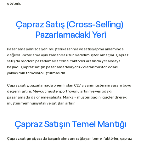
gösterir.
Çapraz Satış (Cross-Selling) 
Pazarlamadaki Yeri
Pazarlama yalnızca yeni müşteri kazanma ve satış yapma anlamında 
değildir. Pazarlama aynı zamanda uzun vadeli müşteri amaçlar. Çapraz 
satış da modern pazarlamada temel faktörler arasında yer almaya 
başladı. Çapraz satışın pazarlamadaki yeri ilk olarak müşteri odaklı 
yaklaşımın temelini oluşturmasıdır. 
Çapraz satış, pazarlamada önemli olan CLV’yi yani müşterinin yaşam boyu 
değerini artırır. Mevcut müşteri portföyünü artırır ve veri odaklı 
pazarlamada da öneme sahiptir. Marka – müşteri bağını güçlendirerek 
müşteri memnuniyetini ve satışları artırır.
Çapraz Satışın Temel Mantığı
Çapraz satışın piyasada başarılı olmasını sağlayan temel faktörler, çapraz 