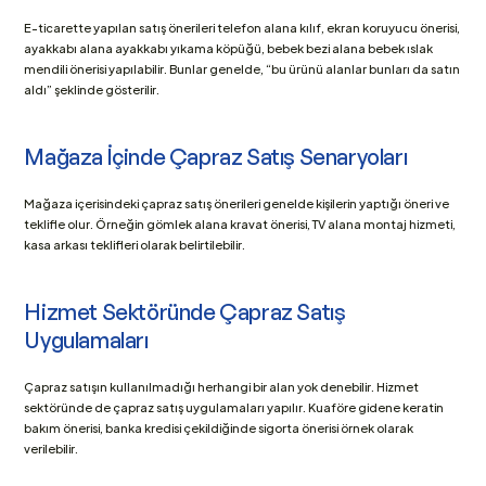
E-ticarette yapılan satış önerileri telefon alana kılıf, ekran koruyucu önerisi, 
ayakkabı alana ayakkabı yıkama köpüğü, bebek bezi alana bebek ıslak 
mendili önerisi yapılabilir. Bunlar genelde, “bu ürünü alanlar bunları da satın 
aldı” şeklinde gösterilir.
Mağaza İçinde Çapraz Satış Senaryoları
Mağaza içerisindeki çapraz satış önerileri genelde kişilerin yaptığı öneri ve 
teklifle olur. Örneğin gömlek alana kravat önerisi, TV alana montaj hizmeti, 
kasa arkası teklifleri olarak belirtilebilir.
Hizmet Sektöründe Çapraz Satış 
Uygulamaları
Çapraz satışın kullanılmadığı herhangi bir alan yok denebilir. Hizmet 
sektöründe de çapraz satış uygulamaları yapılır. Kuaföre gidene keratin 
bakım önerisi, banka kredisi çekildiğinde sigorta önerisi örnek olarak 
verilebilir.