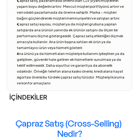
Çapraz satış, pazarlamada önemli olan CLV’yi yani müşterinin 
yaşam boyu değerini artırır. Mevcut müşteri portföyünü artırır ve 
veri odaklı pazarlamada da öneme sahiptir. Marka – müşteri 
bağını güçlendirerek müşteri memnuniyetini ve satışları artırır.
Çapraz satış rasyosu, müşteri ya da müşteri grubuna yapılan 
satışlarda ana ürünün yanında ek ürünün satışını da ölçen bir 
performans ölçme göstergesidir. Çapraz satış etkinliğini ölçmek 
amacıyla kullanılır. Ana ürün başına satılan ek ürün ya da 
tamamlayıcı ürün veya hizmeti gösterir.
Ana ürünü ya da hizmeti alan müşteriye kullanımı iyileştiren ya da 
geliştiren, güvenilir hale getiren ek hizmetlerin sunulması ya da 
teklif edilmesidir. Daha soyuttur ve garanti ya da abonelik 
odaklıdır. Örneğin telefon alana kasko önerisi, kredi alana hayat 
sigortası önerisi bu türdeki çapraz satış türüdür. Müşteriyi koruma 
ve konfor amaçlanır.
İÇİNDEKİLER
Çapraz Satış (Cross-Selling) 
Nedir?