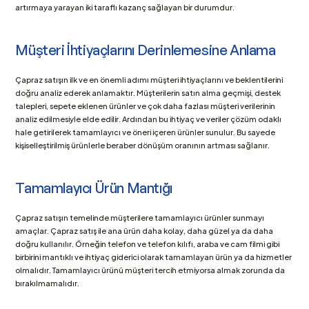
artırmaya yarayan iki taraflı kazanç sağlayan bir durumdur.
Müşteri İhtiyaçlarını Derinlemesine Anlama
Çapraz satışın ilk ve en önemli adımı müşteri ihtiyaçlarını ve beklentilerini 
doğru analiz ederek anlamaktır. Müşterilerin satın alma geçmişi, destek 
talepleri, sepete eklenen ürünler ve çok daha fazlası müşteri verilerinin 
analiz edilmesiyle elde edilir. Ardından bu ihtiyaç ve veriler çözüm odaklı 
hale getirilerek tamamlayıcı ve öneri içeren ürünler sunulur. Bu sayede 
kişiselleştirilmiş ürünlerle beraber dönüşüm oranının artması sağlanır.
Tamamlayıcı Ürün Mantığı
Çapraz satışın temelinde müşterilere tamamlayıcı ürünler sunmayı 
amaçlar. Çapraz satış ile ana ürün daha kolay, daha güzel ya da daha 
doğru kullanılır. Örneğin telefon ve telefon kılıfı, araba ve cam filmi gibi 
birbirini mantıklı ve ihtiyaç giderici olarak tamamlayan ürün ya da hizmetler 
olmalıdır. Tamamlayıcı ürünü müşteri tercih etmiyorsa almak zorunda da 
bırakılmamalıdır.