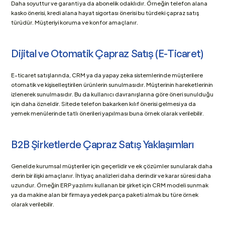
Daha soyuttur ve garanti ya da abonelik odaklıdır. Örneğin telefon alana 
kasko önerisi, kredi alana hayat sigortası önerisi bu türdeki çapraz satış 
türüdür. Müşteriyi koruma ve konfor amaçlanır.
Dijital ve Otomatik Çapraz Satış (E-Ticaret)
E-ticaret satışlarında, CRM ya da yapay zeka sistemlerinde müşterilere 
otomatik ve kişiselleştirilen ürünlerin sunulmasıdır. Müşterinin hareketlerinin 
izlenerek sunulmasıdır. Bu da kullanıcı davranışlarına göre öneri sunulduğu 
için daha özneldir. Sitede telefon bakarken kılıf önerisi gelmesi ya da 
yemek menülerinde tatlı önerileri yapılması buna örnek olarak verilebilir.
B2B Şirketlerde Çapraz Satış Yaklaşımları
Genelde kurumsal müşteriler için geçerlidir ve ek çözümler sunularak daha 
derin bir ilişki amaçlanır. İhtiyaç analizleri daha derindir ve karar süresi daha 
uzundur. Örneğin ERP yazılımı kullanan bir şirket için CRM modeli sunmak 
ya da makine alan bir firmaya yedek parça paketi almak bu türe örnek 
olarak verilebilir.