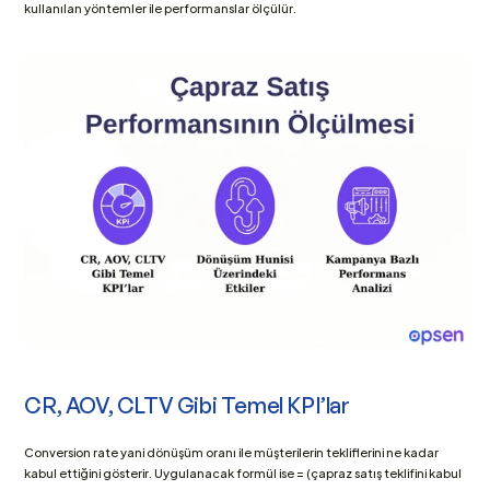
kullanılan yöntemler ile performanslar ölçülür.
CR, AOV, CLTV Gibi Temel KPI’lar
Conversion rate yani dönüşüm oranı ile müşterilerin tekliflerini ne kadar 
kabul ettiğini gösterir. Uygulanacak formül ise = (çapraz satış teklifini kabul 