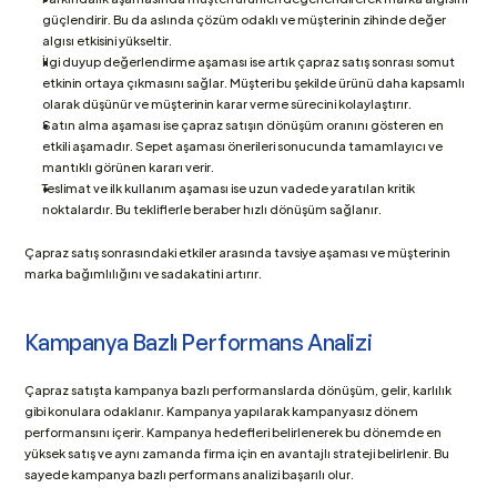
güçlendirir. Bu da aslında çözüm odaklı ve müşterinin zihinde değer 
algısı etkisini yükseltir.
İlgi duyup değerlendirme aşaması ise artık çapraz satış sonrası somut 
etkinin ortaya çıkmasını sağlar. Müşteri bu şekilde ürünü daha kapsamlı 
olarak düşünür ve müşterinin karar verme sürecini kolaylaştırır. 
Satın alma aşaması ise çapraz satışın dönüşüm oranını gösteren en 
etkili aşamadır. Sepet aşaması önerileri sonucunda tamamlayıcı ve 
mantıklı görünen kararı verir. 
Teslimat ve ilk kullanım aşaması ise uzun vadede yaratılan kritik 
noktalardır. Bu tekliflerle beraber hızlı dönüşüm sağlanır.
Çapraz satış sonrasındaki etkiler arasında tavsiye aşaması ve müşterinin 
marka bağımlılığını ve sadakatini artırır.
Kampanya Bazlı Performans Analizi
Çapraz satışta kampanya bazlı performanslarda dönüşüm, gelir, karlılık 
gibi konulara odaklanır. Kampanya yapılarak kampanyasız dönem 
performansını içerir. Kampanya hedefleri belirlenerek bu dönemde en 
yüksek satış ve aynı zamanda firma için en avantajlı strateji belirlenir. Bu 
sayede kampanya bazlı performans analizi başarılı olur. 