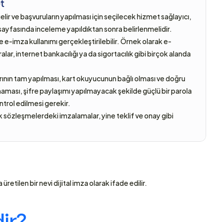
t
ir ve başvuruların yapılması için seçilecek hizmet sağlayıcı, 
b sayfasında inceleme yapıldıktan sonra belirlenmelidir.
 e-imza kullanımı gerçekleştirilebilir. Örnek olarak e-
ar, internet bankacılığı ya da sigortacılık gibi birçok alanda 
ının tam yapılması, kart okuyucunun bağlı olması ve doğru 
ılmaması, şifre paylaşımı yapılmayacak şekilde güçlü bir parola 
ntrol edilmesi gerekir.
k sözleşmelerdeki imzalamalar, yine teklif ve onay gibi 
etilen bir nevi dijital imza olarak ifade edilir. 
ir?