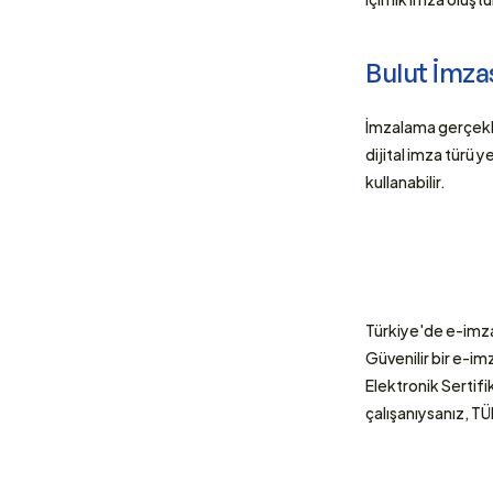
Bulut İmzas
İmzalama gerçekleş
dijital imza türü y
kullanabilir.
Türkiye'de e-imza 
Güvenilir bir e-im
Elektronik Sertifi
çalışanıysanız, T