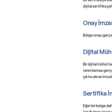
dijital sertifika ş
Onay İmzas
Belge onayı gerçek
Dijital Müh
Bir dijital mühür h
tanımlaması gerçek
çıktısı alınan imza
Sertifika 
Eğer bir belge da
için ilk imza oluşt