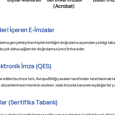
ileri İçeren E-İmzalar 
alama gerçekleştiren kişinin kimliğini doğrulama açısından ya bilgi taba
a çok daha sağlam bir doğrulama süreci ihtiva eder. 
lektronik İmza (QES)
 edilen bu imza türü, Avrupa Birliği yasaları tarafından tanımlanmaktadır
düzenlenmesi mümkün olurken; ıslak imza ile kanunen eşdeğer bir yap
lar (Sertifika Tabanlı) 
lisi ya da bir güvenlik hizmet sağlayıcısı tarafından üretilebilecek dijita