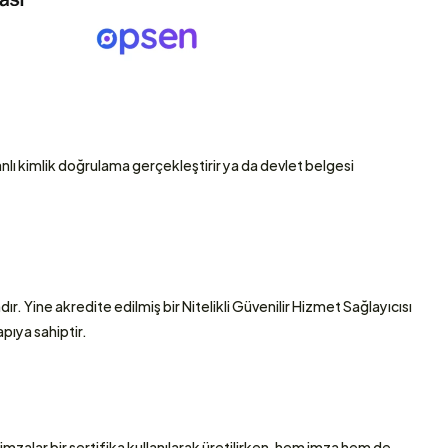
nlı kimlik doğrulama gerçekleştirir ya da devlet belgesi 
. Yine akredite edilmiş bir Nitelikli Güvenilir Hizmet Sağlayıcısı 
ıya sahiptir. 
l imzalar bir sertifika kullanılarak üretilirken, hem imza hem de 