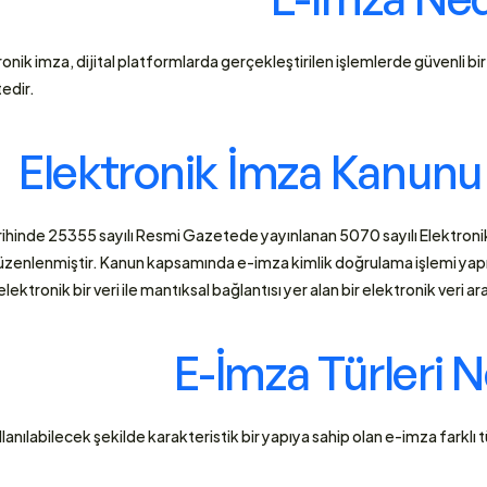
onik imza, dijital platformlarda gerçekleştirilen işlemlerde güvenli bir
dir. 
Elektronik İmza Kanunu
hinde 25355 sayılı Resmi Gazetede yayınlanan 5070 sayılı Elektronik
düzenlenmiştir. Kanun kapsamında e-imza kimlik doğrulama işlemi yapmak
elektronik bir veri ile mantıksal bağlantısı yer alan bir elektronik veri ara
E-İmza Türleri N
lanılabilecek şekilde karakteristik bir yapıya sahip olan e-imza farklı tü