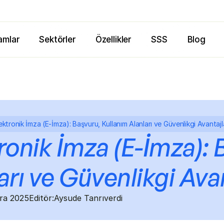
amlar
Sektörler
Özellikler
SSS
Blog
ektronik İmza (E-İmza): Başvuru, Kullanım Alanları ve Güvenlikgi Avantajl
ronik İmza (E-İmza): 
arı ve Güvenlikgi Ava
Ara 2025
Editör:
Aysude Tanrıverdi