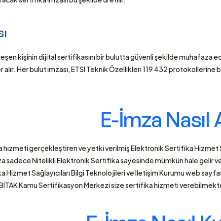
ı 
en kişinin dijital sertifikasını bir bulutta güvenli şekilde muhafaza ed
er alır. Her bulut imzası, ETSI Teknik Özellikleri 119 432 protokollerine bağ
E-İmza Nasıl A
hizmeti gerçekleştiren ve yetki verilmiş Elektronik Sertifika Hizmet Sa
za sadece Nitelikli Elektronik Sertifika sayesinde mümkün hale gelir ve 
ka Hizmet Sağlayıcıları Bilgi Teknolojileri ve İletişim Kurumu web sayf
ÜBİTAK Kamu Sertifikasyon Merkezi size sertifika hizmeti verebilmekt