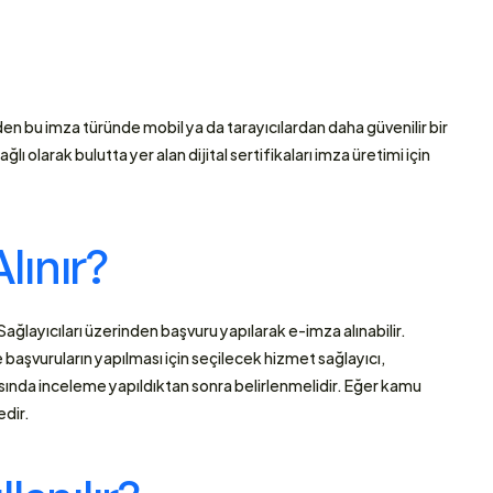
en bu imza türünde mobil ya da tarayıcılardan daha güvenilir bir 
lı olarak bulutta yer alan dijital sertifikaları imza üretimi için 
lınır?
ğlayıcıları üzerinden başvuru yapılarak e-imza alınabilir. 
başvuruların yapılması için seçilecek hizmet sağlayıcı, 
asında inceleme yapıldıktan sonra belirlenmelidir. Eğer kamu 
edir.