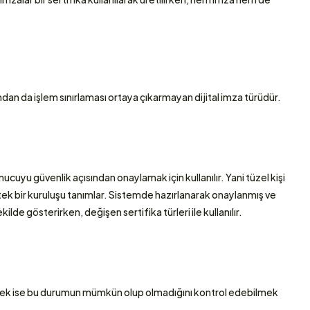
an da işlem sınırlaması ortaya çıkarmayan dijital imza türüdür. 
nucuyu güvenlik açısından onaylamak için kullanılır. Yani tüzel kişi 
e tek bir kuruluşu tanımlar. Sistemde hazırlanarak onaylanmış ve 
lde gösterirken, değişen sertifika türleri ile kullanılır. 
ecek ise bu durumun mümkün olup olmadığını kontrol edebilmek 