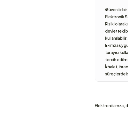
Güvenilir bi
Elektronik S
Fiziki olara
devletteki b
kullanılabilir.
E-imza uygul
tarayıcı kull
tercih edilm
İthalat, ihr
süreçlerde iş
Elektronik imza, di