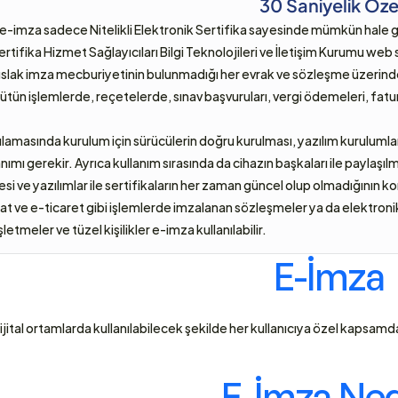
30 Saniyelik Öze
r e-imza sadece Nitelikli Elektronik Sertifika sayesinde mümkün hale gel
ertifika Hizmet Sağlayıcıları Bilgi Teknolojileri ve İletişim Kurumu we
k ıslak imza mecburiyetinin bulunmadığı her evrak ve sözleşme üzerinde
ütün işlemlerde, reçetelerde, sınav başvuruları, vergi ödemeleri, fatural
amasında kurulum için sürücülerin doğru kurulması, yazılım kurulumlar
anımı gerekir. Ayrıca kullanım sırasında da cihazın başkaları ile paylaş
esi ve yazılımlar ile sertifikaların her zaman güncel olup olmadığının ko
acat ve e-ticaret gibi işlemlerde imzalanan sözleşmeler ya da elektroni
letmeler ve tüzel kişilikler e-imza kullanılabilir.
E-İmza 
jital ortamlarda kullanılabilecek şekilde her kullanıcıya özel kapsamda ür
E-İmza Ned