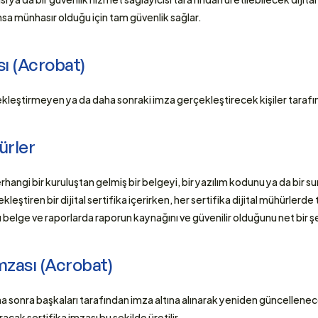
ahsa münhasır olduğu için tam güvenlik sağlar. 
ı (Acrobat) 
leştirmeyen ya da daha sonraki imza gerçekleştirecek kişiler tarafınd
ürler 
erhangi bir kuruluştan gelmiş bir belgeyi, bir yazılım kodunu ya da bir su
leştiren bir dijital sertifika içerirken, her sertifika dijital mühürlerd
lı belge ve raporlarda raporun kaynağını ve güvenilir olduğunu net bir şeki
İmzası (Acrobat)
ha sonra başkaları tarafından imza altına alınarak yeniden güncellen
uracak sertifika imzası bu şekilde üretilir. 