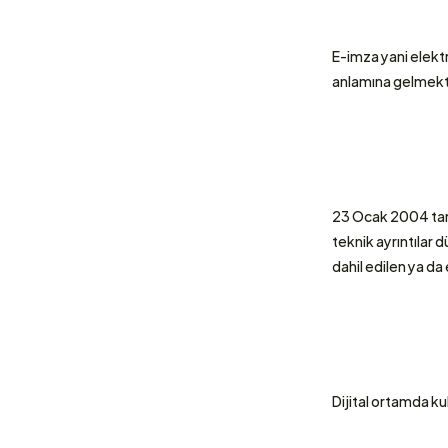
E-imza yani elektr
anlamına gelmekte
23 Ocak 2004 tari
teknik ayrıntılar 
dahil edilen ya da 
Dijital ortamda kul