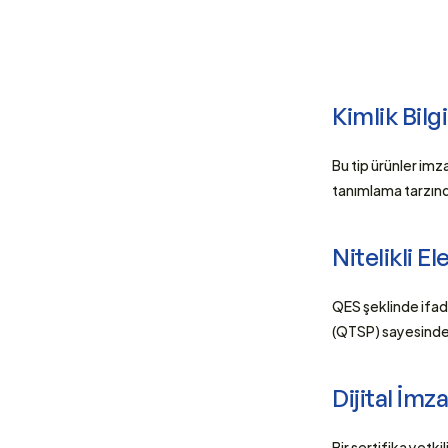
Kimlik Bilg
Bu tip ürünler imz
tanımlama tarzınd
Nitelikli E
QES şeklinde ifade
(QTSP) sayesinde 
Dijital İmza
Bir sertifika yetki